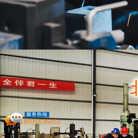
联系我们
联系我们
北京航泰机械零部件制造有限公
联系我们
地址：
北京市大兴区魏善庄
分厂：
河北省衡水市阜城县
联系人：
牟先生
18931636051
加工热线：
18600656293
电话：
18931636051
北京航泰机械加工厂
邮箱：
muhaixiang1985@163.