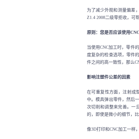
为了减少外观和测量偏差
Z1.4 2008二级零拒收
原则
：您是否应该使用
CN
当使用
CNC
加工时，零件
度复杂的检查选项，零件
件之间的高一致性，那么
C
影响注塑件公差的因素
在可重复性方面，注射成
中。模具弹出零件，然后
次切削和调整来完善。一
的
，即使是微小的细节，比
像
3D打印和CNC加工一