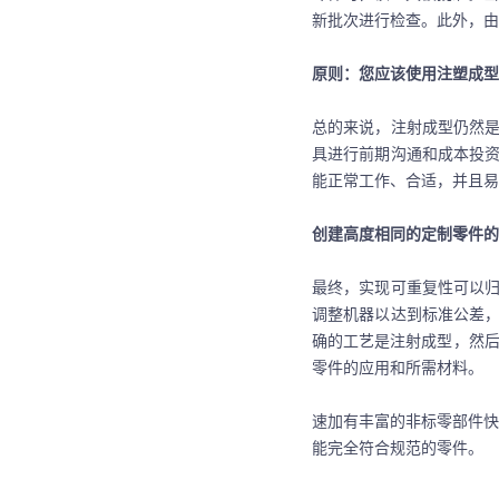
新批次进行检查。此外，由
原则
：您应该使用注塑成型
总的来说，注射成型仍然
具进行前期沟通和成本投
能正常工作、
合适
，并且易
创建高度相同的
定制
零件的
最终，实现可重复性可以
调整机器以达到标准公差
确的
工艺
是注射成型，然
零件的应用和所需材料。
速加有丰富的非标零部件快
能完全符合规范的零件。