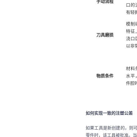
手动流程
口的
有轻
模制
特征
刀具磨损
浇口
以非
材料
物质条件
水平
件腔
如何实现一致的注塑公差
如果工具是新创建的，则
零件时，该工具被批准。当