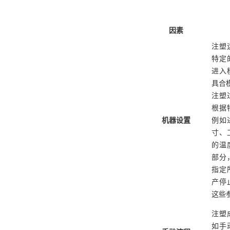
因素
注塑
特定
进入
具合
注塑
根据
机器设置
例如
寸、
的温
部分
指定
产停
这些
注塑
如手