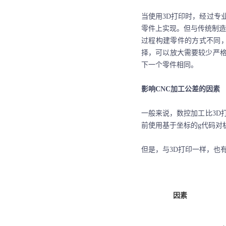
当使用
3D打印时，经过专
零件上实现。但与传统制造
过程构建零件的方式不同，
择，可以放大需要较少严格
下一个零件相同。
影响
CNC加工公差的因素
一般来说，数控加工比
3
前使用基于坐标的g代码对
但是，与
3D打印一样，也
因素