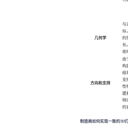
与
似
几何学
的
长
收
由
构
结
支
方向和支持
性
建
特
的
制造商如何实现一致的
3D