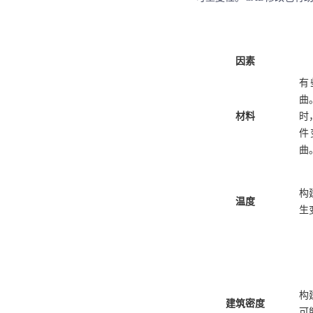
因素
有
曲
材料
时
件
曲
构
温度
生
构
建筑密度
可