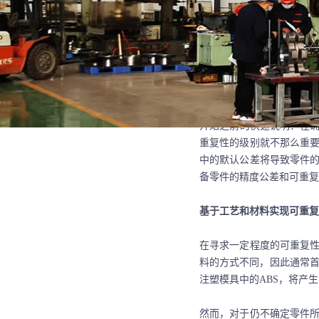
北京航泰机械加工厂
当扩大生产用零件时，终
法应在批次之间提供可互
地址：北京市大兴区魏善庄
件与具有相同设计和规格
查，后者是对生产零件的预
现在需要重复吗？
开始
之前
的快速说明
：在
重复性的级别就不那么重
中的默认公差将导致零件
备零件的精度公差和可重复
基于工艺和材料实现可重复
在寻求一定程度的可重复
料的方式不同，因此通常
注塑模具中的ABS，将产
然而，对于仍不确定零件