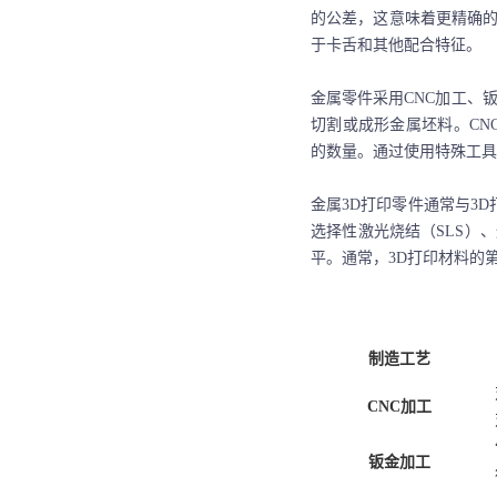
的公差，这意味着更精确
于卡舌和其他配合特征。
金属零件采用
CNC加工、
切割或成形金属坯料。
C
的数量。通过使用特殊工具
金属
3D打印零件通常与3
选择性激光烧结（SLS）、熔
平。通常，3D打印材料的
制造工艺
CNC加工
钣金加工