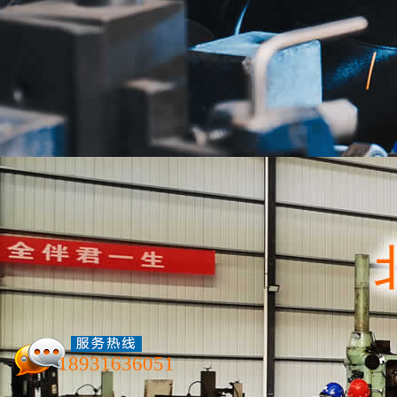
行业新闻
新闻资讯
金
3D打印金属枪是由超过30个
联系我们
心是金属激光烧结，制作一个金
成，还有一些部件是由镍镉铁合
光烧结，制作一个金属枪所需要
18931636051
3D打印金属枪，证实3D金属
50发子弹，并在测试中多次击中