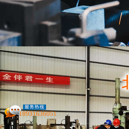
公司新闻
新闻资讯
星空网页版
联系我们
CNC铝合金机加工展示
18931636051
北京航泰机械加工厂